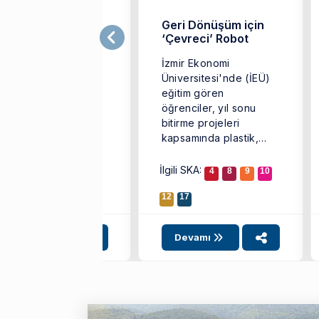
roadAngle İzmir
Geri Dönüşüm için
konomi
‘Çevreci’ Robot
niversitesi’nde
İzmir Ekonomi
erika ve İzmir’de
Üniversitesi'nde (İEÜ)
aliyet gösteren
eğitim gören
zılım firmalarından
öğrenciler, yıl sonu
oadAngle’ın kurucu
bitirme projeleri
tağı ve CEO’su
kapsamında plastik,
rrison Atkisson ile
metal, cam ve kağıt gibi
EÜ 2017 mezunu
farklı atık ...
İlgili SKA:
4
8
9
10
demli yazılım
hendisi ...
12
17
Devamı
Devamı