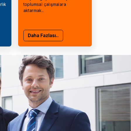
rlık
toplumsal çalışmalara
aktarmak..
Daha Fazlası..