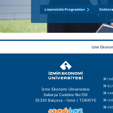
Lisansüstü Programları
Doktora
İzmir Ekonom
ÜN
İEÜ
İzmir Ekonomi Üniversitesi
KA
Sakarya Caddesi No:156
35330 Balçova - İzmir / TÜRKİYE
ÜNİ
ERİ