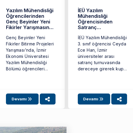
Yazılım Mühendisliği
İEÜ Yazılım
Öğrencilerinden
Mühendisliği
Genç Beyinler Yeni
Öğrencisinden
Fikirler Yarışmasında
Satranç
Başarı
Turnuvasında Başarı
Genç Beyinler Yeni
İEÜ Yazılım Mühendisliği
Fikirler Bitirme Projeleri
3. sınıf öğrencisi Ceyda
Yarışması’nda, İzmir
Ece Han, İzmir
Ekonomi Üniversitesi
üniversiteler arası
Yazılım Mühendisliği
satranç turnuvasında
Bölümü öğrencileri
dereceye girerek kupa
bitirme projeleriyle
kazandı. ...
önemli bir başarı elde ...
Devamı
Devamı