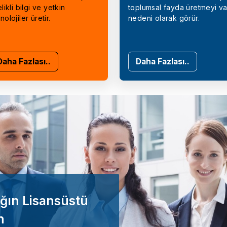
elikli bilgi ve yetkin
toplumsal fayda üretmeyi va
nolojiler üretir.
nedeni olarak görür.
Daha Fazlası..
Daha Fazlası..
ğın Lisansüstü
n