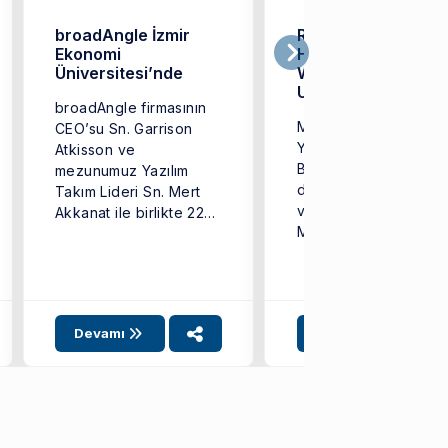
broadAngle İzmir
Ruby, Rails ve
Ekonomi
HOTWIRE ile Mode
Üniversitesi’nde
Web/Mobil
Uygulamaları
broadAngle firmasının
Geliştirme Eğitimi
Mühendislik Fakültesi
CEO’su Sn. Garrison
Gerçekleşti
Yazılım Mühendisliği
Atkisson ve
Bölümü tarafından
mezunumuz Yazılım
düzenlenen Ruby, Rai
Takım Lideri Sn. Mert
ve HOTWIRE ile
Akkanat ile birlikte 22
Modern Web/Mobil
Nisan 2026 tarihinde ...
Uygulamaları
Geliştirme etkinliği
başarıyla
gerçekleştirilmiştir.
Devamı
Devamı
Etkinlik kapsamında
sektörden ...