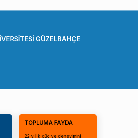
İVERSİTESİ GÜZELBAHÇE
TOPLUMA FAYDA
22 yıllık güç ve deneyimini