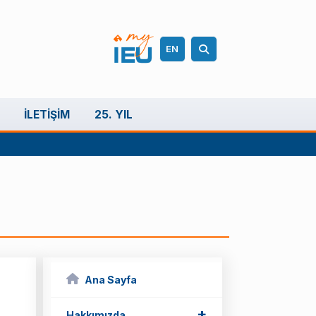
EN
İLETIŞIM
25. YIL
Ana Sayfa
+
Hakkımızda