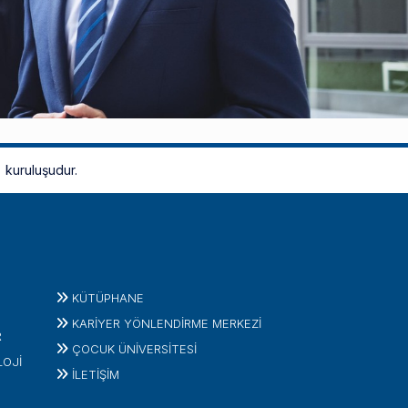
kuruluşudur.
KÜTÜPHANE
KARİYER YÖNLENDİRME MERKEZİ
R
ÇOCUK ÜNIVERSITESI
LOJI
İLETIŞIM