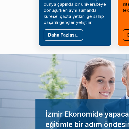
dünya çapında bir üniversiteye
nit
dönüşürken aynı zamanda
tek
küresel çapta yetkinliğe sahip
başarılı gençler yetiştirir.
Daha Fazlası..
İzmir Ekonomide yapaca
eğitimle bir adım öndesi