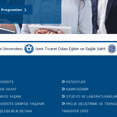
 Programları
i Üniversitesi
İzmir Ticaret Odası Eğitim ve Sağlık Vakfı
IVERSITE
PATENTLER
'DE HAYAT
KAMPÜSİZMIR
MPÜS YAŞAM
STÜDYO VE LABORATUVARLA
VERSİTE İZMİR'DE YAŞANIR
PROJE GELIŞTIRME VE TEKNO
ŞİLEBİLİRLİK BEYANI
TRANSFER OFISI