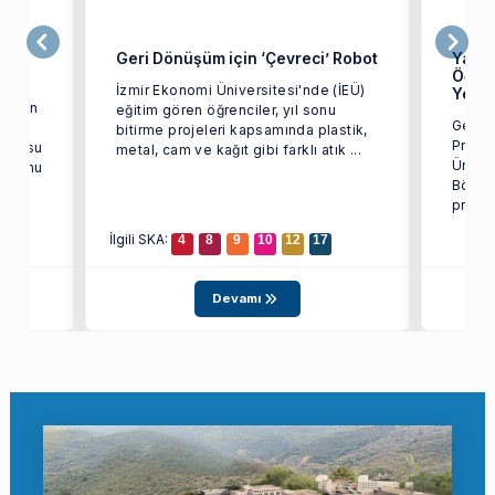
Geri Dönüşüm için ‘Çevreci’ Robot
Yazıl
Öğren
İzmir Ekonomi Üniversitesi'nde (İEÜ)
Yeni 
steren
eğitim gören öğrenciler, yıl sonu
Genç B
bitirme projeleri kapsamında plastik,
Projel
 CEO’su
metal, cam ve kağıt gibi farklı atık ...
Üniver
 mezunu
Bölümü
projel
İlgili SKA:
4
8
9
10
12
17
Devamı