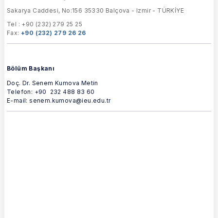
Sakarya Caddesi, No:
156 35330 Balçova - Izmir - TÜRKİYE
Tel :
+90 (232) 279 25 25
Fax:
+90 (232) 279 26 26
Bölüm Başkanı
Doç. Dr. Senem Kumova Metin
Telefon: +90 232 488 83 60
E-mail: senem.kumova@ieu.edu.tr