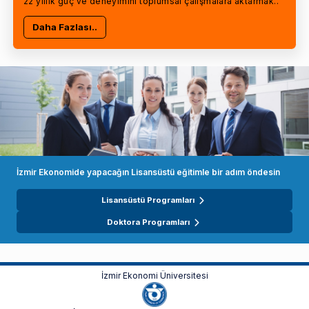
22 yıllık güç ve deneyimini toplumsal çalışmalara aktarmak..
Daha Fazlası..
İzmir Ekonomide yapacağın Lisansüstü eğitimle bir adım öndesin
Lisansüstü Programları
Doktora Programları
İzmir Ekonomi Üniversitesi