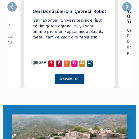
Geri Dönüşüm için ‘Çevreci’ Robot
Yazıl
Öğren
İzmir Ekonomi Üniversitesi'nde (İEÜ)
Yeni 
steren
eğitim gören öğrenciler, yıl sonu
Genç B
bitirme projeleri kapsamında plastik,
Projel
 CEO’su
metal, cam ve kağıt gibi farklı atık ...
Üniver
 mezunu
Bölümü
projel
İlgili SKA:
4
8
9
10
12
17
Devamı