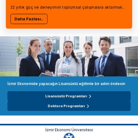
22 yıllık güç ve deneyimini toplumsal çalışmalara aktarmak..
Daha Fazlası..
İzmir Ekonomide yapacağın Lisansüstü eğitimle bir adım öndesin
Lisansüstü Programları
Doktora Programları
İzmir Ekonomi Üniversitesi