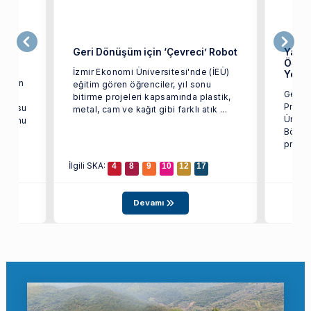
Geri Dönüşüm için ‘Çevreci’ Robot
Yazıl
Öğren
İzmir Ekonomi Üniversitesi'nde (İEÜ)
Yeni 
steren
eğitim gören öğrenciler, yıl sonu
Genç B
bitirme projeleri kapsamında plastik,
Projel
 CEO’su
metal, cam ve kağıt gibi farklı atık ...
Üniver
 mezunu
Bölümü
projel
İlgili SKA:
4
8
9
10
12
17
Devamı