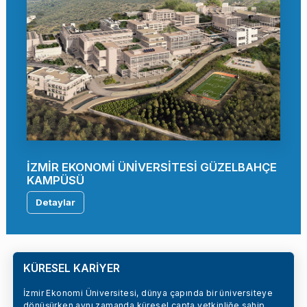
İZMİR EKONOMİ ÜNİVERSİTESİ GÜZELBAHÇE
KAMPÜSÜ
Detaylar
KÜRESEL KARİYER
İzmir Ekonomi Üniversitesi, dünya çapında bir üniversiteye
dönüşürken aynı zamanda küresel çapta yetkinliğe sahip