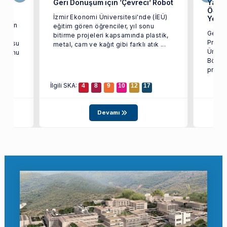
Geri Dönüşüm için ‘Çevreci’ Robot
Yazıl
Öğren
İzmir Ekonomi Üniversitesi'nde (İEÜ)
Yeni 
steren
eğitim gören öğrenciler, yıl sonu
Genç B
bitirme projeleri kapsamında plastik,
Projel
 CEO’su
metal, cam ve kağıt gibi farklı atık ...
Üniver
 mezunu
Bölümü
projel
İlgili SKA:
4
8
9
10
12
17
Devamı