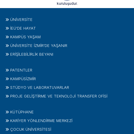
kuruluşudur.
ÜNIVERSITE
İEÜ'DE HAYAT
KAMPÜS YAŞAM
ÜNİVERSİTE İZMİR'DE YAŞANIR
ERİŞİLEBİLİRLİK BEYANI
PATENTLER
KAMPÜSİZMIR
STÜDYO VE LABORATUVARLAR
PROJE GELIŞTIRME VE TEKNOLOJI TRANSFER OFISI
KÜTÜPHANE
KARİYER YÖNLENDİRME MERKEZİ
ÇOCUK ÜNIVERSITESI